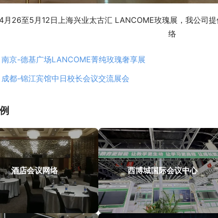
年4月26至5月12日上海兴业太古汇 LANCOME玫瑰展，我公司
络
：
南京-德基广场LANCOME菁纯玫瑰奢享展
：
成都-锦江宾馆中日校长会议交流展会
例
酒店会议网络
西博城国际会议中心